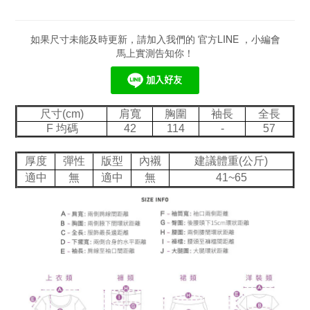
如果尺寸未能及時更新，請加入我們的 官方LINE ，小編會
馬上實測告知你！
尺寸(cm)
肩寬
胸圍
袖長
全長
F 均碼
42
114
-
57
厚度
彈性
版型
內襯
建議體重(公斤)
適中
無
適中
無
41~65