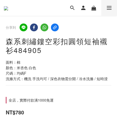
分享到
森系刺繡鏤空彩扣圓領短袖襯
衫484905
面料：棉
顏色：米杏色 白色
尺碼：均碼F
洗滌方式：機洗 手洗均可 / 深色衣物需分開 / 冷水洗滌 / 短時浸
全店，實際付款满1000免運
NT$780