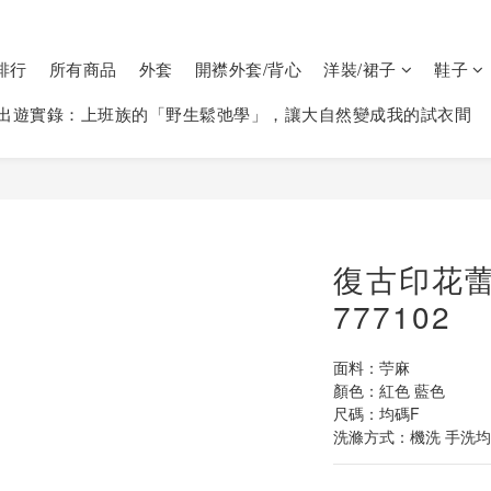
排行
所有商品
外套
開襟外套/背心
洋裝/裙子
鞋子
出遊實錄：上班族的「野生鬆弛學」，讓大自然變成我的試衣間
復古印花
777102
面料：苧麻
顏色：紅色 藍色
尺碼：均碼F
洗滌方式：機洗 手洗均可