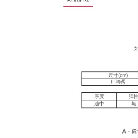
尺寸(cm)
F 均碼
厚度
彈
適中
無