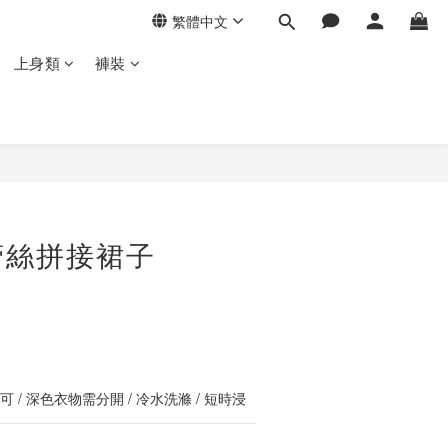
繁體中文
上身類
褲裝
立即購買
蕾絲拼接裙子
 / 深色衣物需分開 / 冷水洗滌 / 短時浸