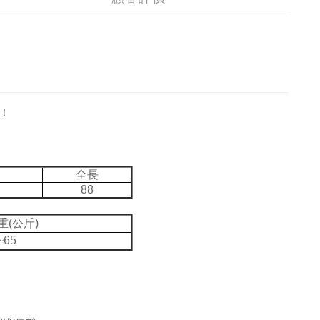
！
全長
88
重(公斤)
~65