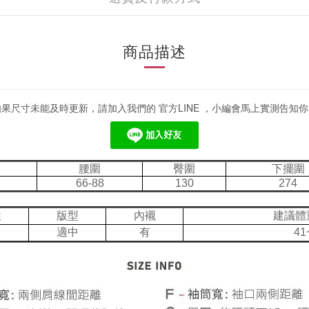
商品描述
如果尺寸未能及時更新，請加入我們的 官方LINE ，小編會馬上實測告知你
腰圍
臀圍
下擺圍
66-88
130
274
性
版型
內襯
建議體
適中
有
41