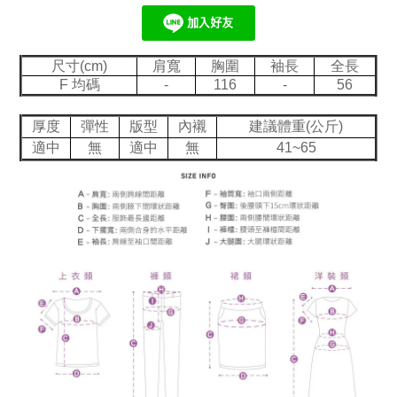
尺寸(cm)
肩寬
胸圍
袖長
全長
F 均碼
-
116
-
56
厚度
彈性
版型
內襯
建議體重(公斤)
適中
無
適中
無
41~65