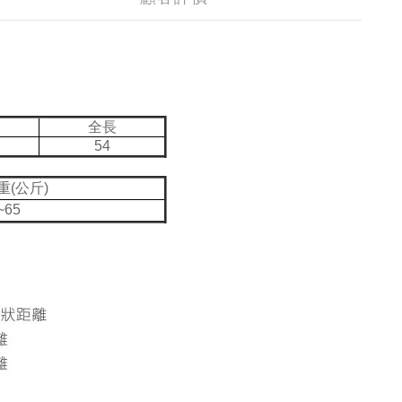
全長
54
重(公斤)
~65