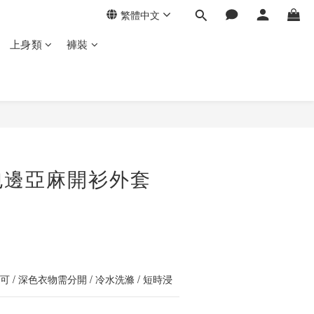
繁體中文
上身類
褲裝
立即購買
包邊亞麻開衫外套
 / 深色衣物需分開 / 冷水洗滌 / 短時浸