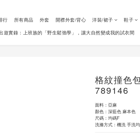
排行
所有商品
外套
開襟外套/背心
洋裝/裙子
鞋子
出遊實錄：上班族的「野生鬆弛學」，讓大自然變成我的試衣間
格紋撞色
789146
面料：亞麻
顏色：深藍色 麻本色
尺碼：均碼F
洗滌方式：機洗 手洗均可