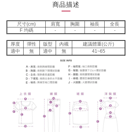
商品描述
尺寸(cm)
肩寬
胸圍
袖長
全長
F 均碼
-
-
-
-
厚度
彈性
版型
內襯
建議體重(公斤)
適中
無
適中
無
41~65