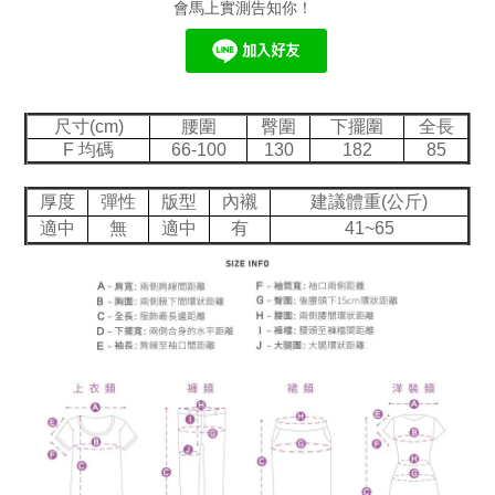
會馬上實測告知你！
尺寸(cm)
腰圍
臀圍
下擺圍
全長
F 均碼
66-100
130
182
85
厚度
彈性
版型
內襯
建議體重(公斤)
適中
無
適中
有
41~65