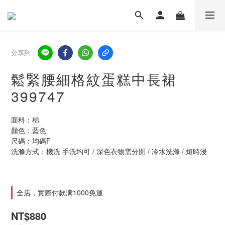
分享到
鬆緊腰細格紋蛋糕中長裙
399747
面料：棉
顏色：藍色
尺碼：均碼F
洗滌方式：機洗 手洗均可 / 深色衣物需分開 / 冷水洗滌 / 短時浸
全店，實際付款满1000免運
NT$880