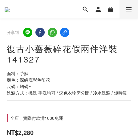
分享到
復古小薔薇碎花假兩件洋裝
141327
面料：苧麻
顏色：深綠底彩色印花
尺碼：均碼F
洗滌方式：機洗 手洗均可 / 深色衣物需分開 / 冷水洗滌 / 短時浸
全店，實際付款满1000免運
NT$2,280