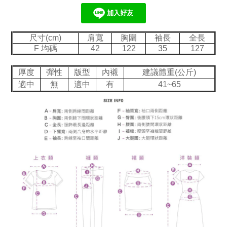
尺寸(cm)
肩寬
胸圍
袖長
全長
F 均碼
42
122
35
127
厚度
彈性
版型
內襯
建議體重(公斤)
適中
無
適中
有
41~65