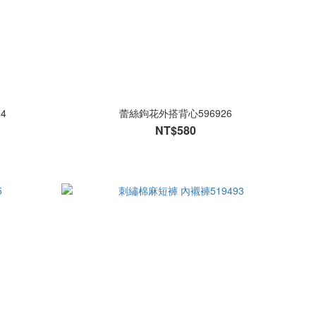
4
蕾絲鉤花外搭背心596926
NT$580