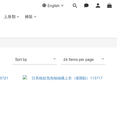
English
上身類
褲裝
Sort by
24 Items per page