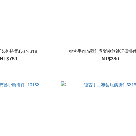
裝外搭背心676316
復古手作布藝紅卷髮格紋褲玩偶掛件9
NT$780
NT$380