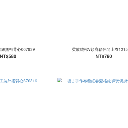
絲無袖背心007939
柔軟純棉V領寬鬆休閒上衣1215
NT$580
NT$780