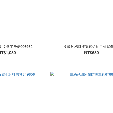
文藝半身裙006962
柔軟純棉拼接寬鬆短袖 T 恤625
NT$1,080
NT$680