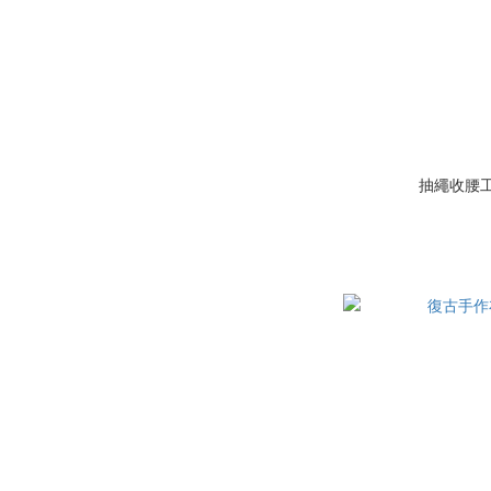
抽繩收腰工