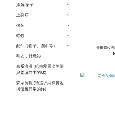
洋裝/裙子
上身類
褲裝
鞋包
配件（帽子、圍巾等）
疊搭錯位設計
毛衣，針織衫
森系浪漫 (給熱愛層次美學
與靈魂自由的妳)
森系沉穩 (給追求純粹質地
與優雅日常的妳)