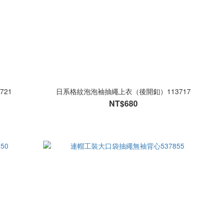
721
日系格紋泡泡袖抽繩上衣（後開釦）113717
NT$680