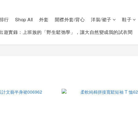
排行
Shop All
外套
開襟外套/背心
洋裝/裙子
鞋子
出遊實錄：上班族的「野生鬆弛學」，讓大自然變成我的試衣間