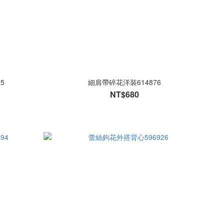
5
細肩帶碎花洋裝614876
NT$680