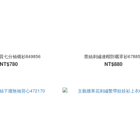
棉質七分袖襯衫849856
蕾絲刺繡連帽防曬罩衫67885
NT$780
NT$880