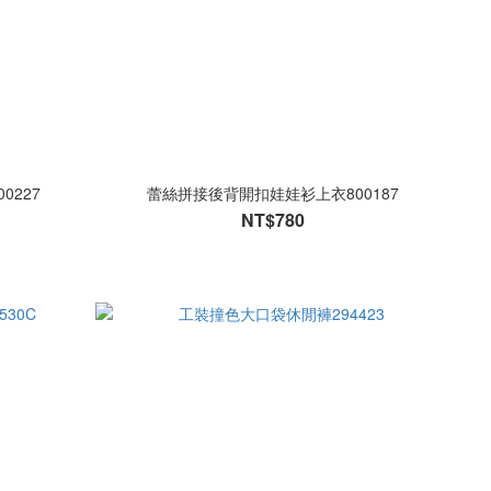
227
蕾絲拼接後背開扣娃娃衫上衣800187
NT$780