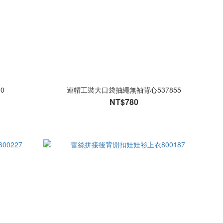
0
連帽工裝大口袋抽繩無袖背心537855
NT$780