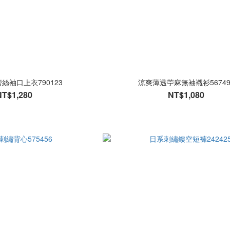
絲袖口上衣790123
涼爽薄透苧麻無袖襯衫56749
NT$1,280
NT$1,080