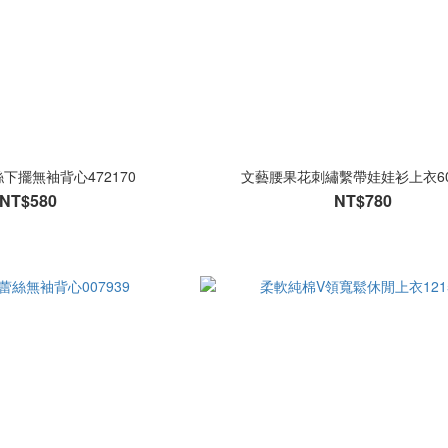
下擺無袖背心472170
文藝腰果花刺繡繫帶娃娃衫上衣600
NT$580
NT$780