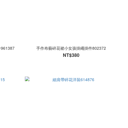
61387
手作布藝碎花裙小女孩掛繩掛件802372
NT$380