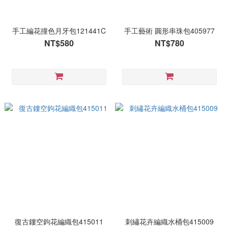
手工編花撞色月牙包121441C
手工藝術 圓形串珠包405977
NT$580
NT$780
復古鏤空鉤花編織包415011
刺繡花卉編織水桶包415009