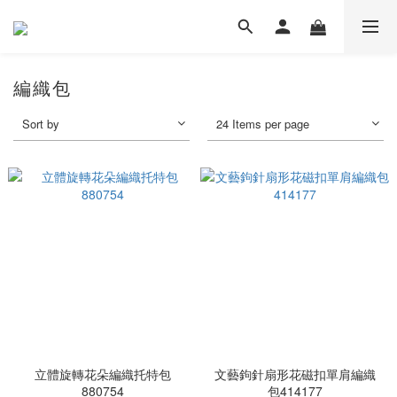
編織包
Sort by
24 Items per page
立體旋轉花朵編織托特包
文藝鉤針扇形花磁扣單肩編織
880754
包414177