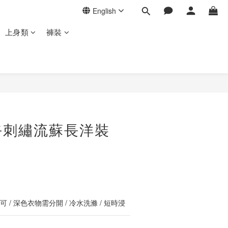
English
上身類
褲裝
BUY NOW
卉刺繡流蘇長洋裝
 / 深色衣物需分開 / 冷水洗滌 / 短時浸