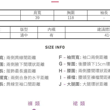
肩寬
胸圍
袖長
39
118
-
性
版型
內襯
建議體
適中
有
41