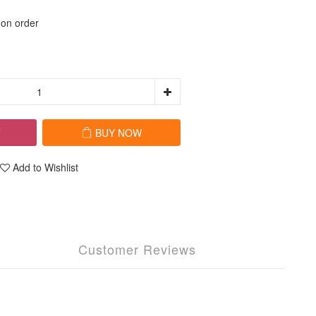
 order
T
BUY NOW
Add to Wishlist
Customer Reviews