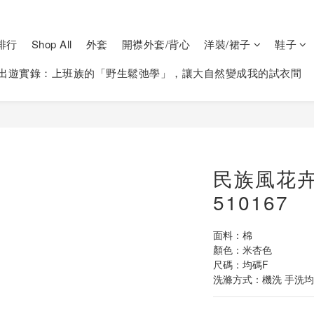
排行
Shop All
外套
開襟外套/背心
洋裝/裙子
鞋子
出遊實錄：上班族的「野生鬆弛學」，讓大自然變成我的試衣間
民族風花
510167
面料：棉
顏色：米杏色
尺碼：均碼F
洗滌方式：機洗 手洗均可