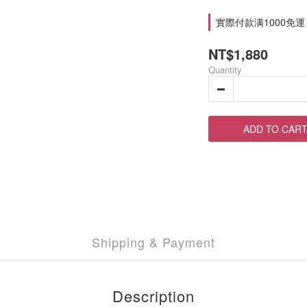
實際付款满1000免運 on
NT$1,880
Quantity
ADD TO CAR
Shipping & Payment
Description