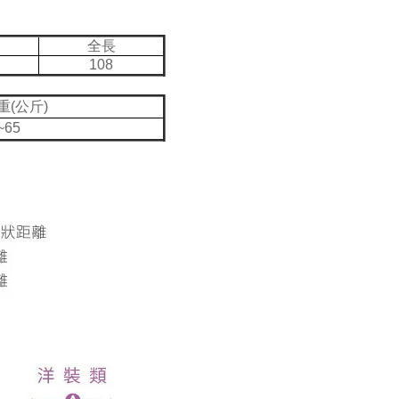
全長
108
重(公斤)
~65