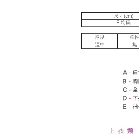
尺寸(cm)
F 均碼
厚度
彈
適中
無