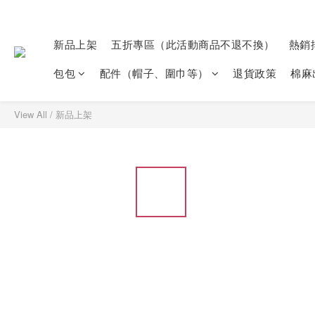
新品上架
五折專區（此活動商品不退不換）
熱銷
包包
配件（帽子、圍巾等）
退貨政策
棉麻
View All
/
新品上架