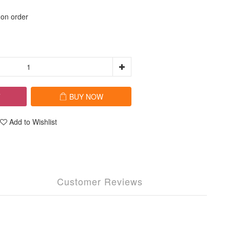
 order
T
BUY NOW
Add to Wishlist
Customer Reviews