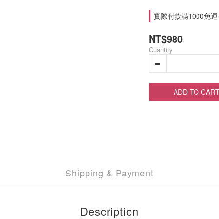
實際付款满1000免運 on
NT$980
Quantity
ADD TO CAR
Shipping & Payment
Description