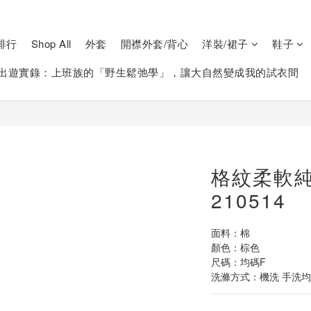
排行
Shop All
外套
開襟外套/背心
洋裝/裙子
鞋子
出遊實錄：上班族的「野生鬆弛學」，讓大自然變成我的試衣間
格紋柔軟
210514
面料：棉
顏色：棕色
尺碼：均碼F
洗滌方式：機洗 手洗均可