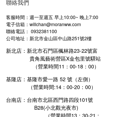
聯絡我們
客服時間：週一至週五 早上10:00~ 晚上7:00
電子信箱：willchan@moranww.com
聯絡電話： 0932381100
公司地址：新北市金山區中山路251號2樓
新北店：新北市石門區楓林路23-22號富
貴角風藝術營區X金包里號驛站
（營業時間11：00-18：00）
基隆店：基隆市愛一路 52 號（左側）
（營業時間:
14：00-20：00
）
台南店：台南市北區西門路四段101號
B28
(小北觀光夜市)
（營業時間13：30-21：