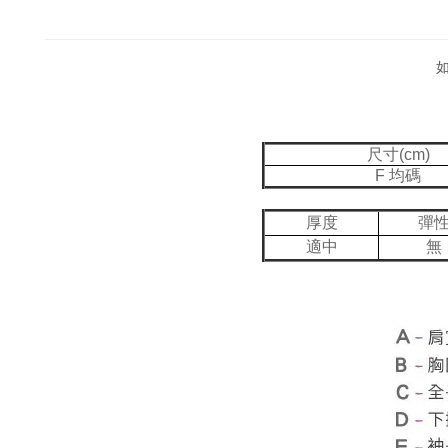
尺寸(cm)
F 均碼
厚度
彈
適中
無