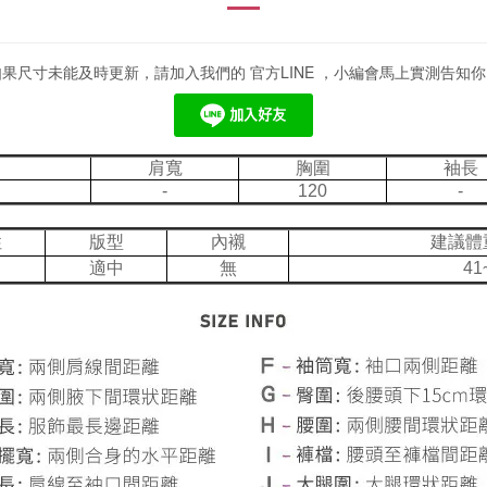
如果尺寸未能及時更新，請加入我們的 官方LINE ，小編會馬上實測告知你
肩寬
胸圍
袖長
-
120
-
性
版型
內襯
建議體
適中
無
41