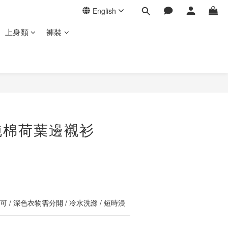
English
上身類
褲裝
BUY NOW
純棉荷葉邊襯衫
 / 深色衣物需分開 / 冷水洗滌 / 短時浸