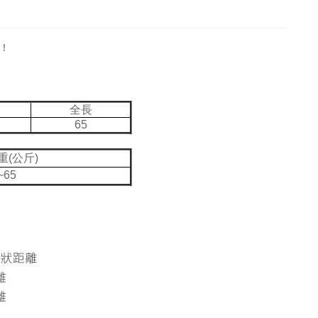
！
全長
65
重(公斤)
~65