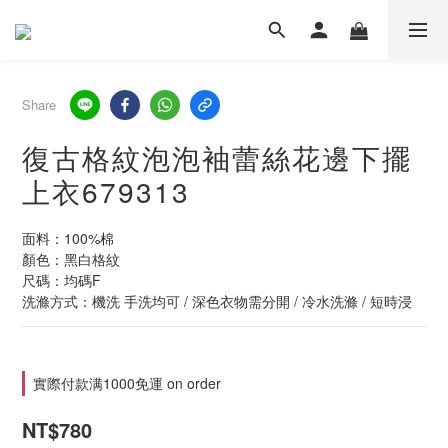
Share
復古格紋泡泡袖蕾絲花邊下擺
上衣679313
面料：100%棉
顏色：黑白格紋
尺碼：均碼F
洗滌方式：機洗 手洗均可 / 深色衣物需分開 / 冷水洗滌 / 短時浸
實際付款满1000免運 on order
NT$780