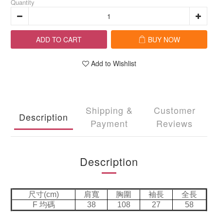
Quantity
ADD TO CART
BUY NOW
Add to Wishlist
Shipping &
Customer
Description
Payment
Reviews
Description
尺寸(cm)
肩寬
胸圍
袖長
全長
F 均碼
38
108
27
58