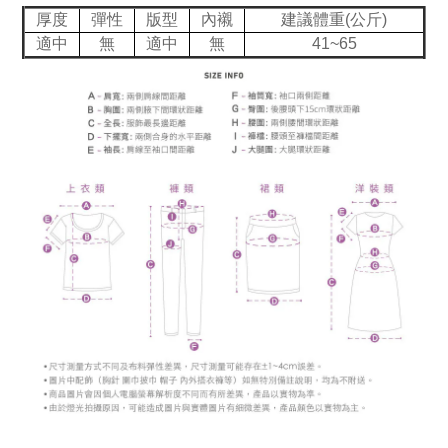
厚度
彈性
版型
內襯
建議體重(公斤)
適中
無
適中
無
41~65