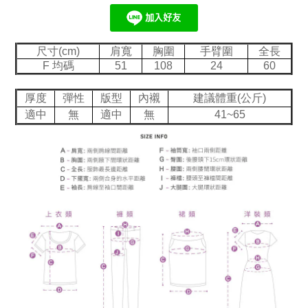
尺寸(cm)
肩寬
胸圍
手臂圍
全長
F 均碼
51
108
24
60
厚度
彈性
版型
內襯
建議體重(公斤)
適中
無
適中
無
41~65