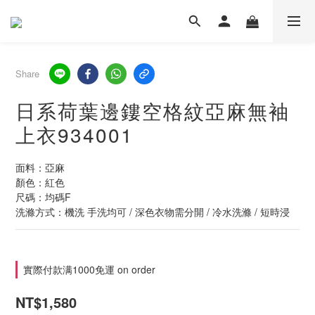
Share
日系荷葉邊鏤空格紋亞麻無袖
上衣934001
面料：亞麻
顏色：紅色
尺碼：均碼F
洗滌方式：機洗 手洗均可 / 深色衣物需分開 / 冷水洗滌 / 短時浸
實際付款满1000免運 on order
NT$1,580