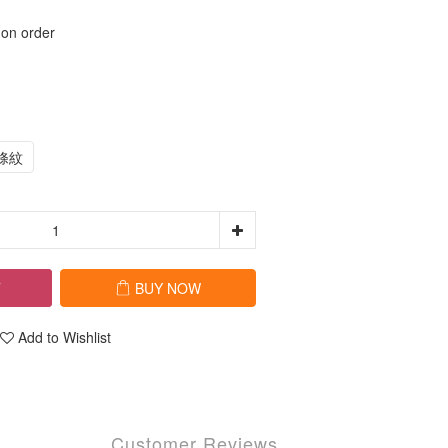
 order
條紋
T
BUY NOW
Add to Wishlist
Customer Reviews