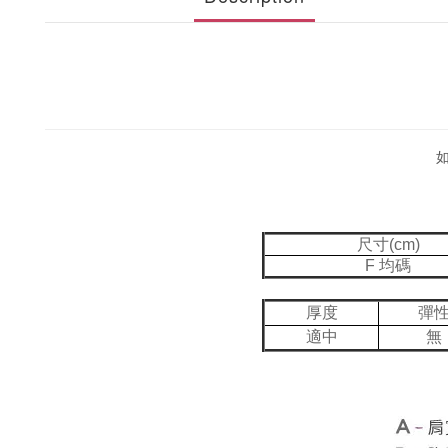
尺寸(cm)
F 均碼
厚度
彈
適中
無