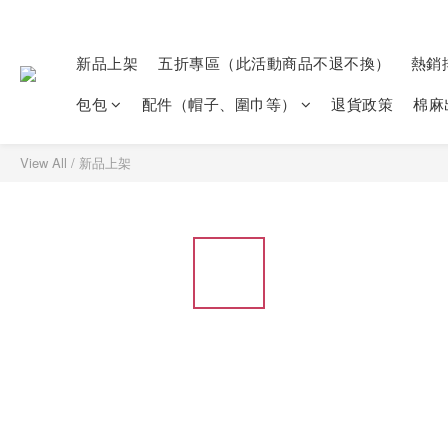
新品上架
五折專區（此活動商品不退不換）
熱銷
包包
配件（帽子、圍巾等）
退貨政策
棉麻
View All
/
新品上架