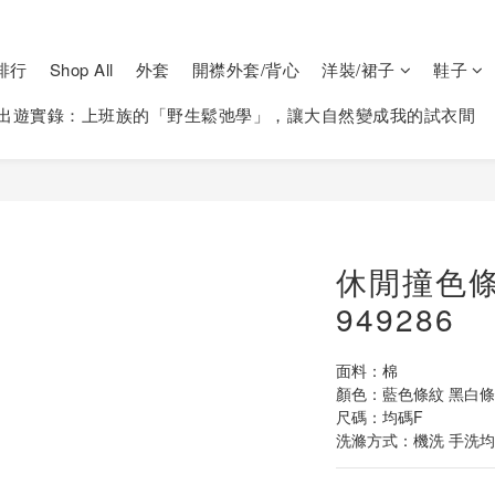
排行
Shop All
外套
開襟外套/背心
洋裝/裙子
鞋子
出遊實錄：上班族的「野生鬆弛學」，讓大自然變成我的試衣間
休閒撞色條
949286
面料：棉
顏色：藍色條紋 黑白條
尺碼：均碼F
洗滌方式：機洗 手洗均可