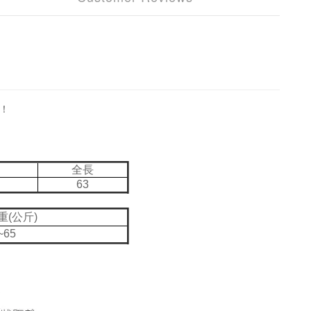
！
全長
63
重(公斤)
~65