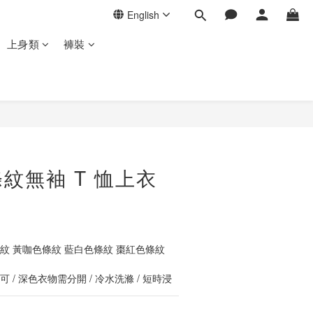
English
上身類
褲裝
BUY NOW
紋無袖 T 恤上衣
紋 黃咖色條紋 藍白色條紋 棗紅色條紋
 / 深色衣物需分開 / 冷水洗滌 / 短時浸