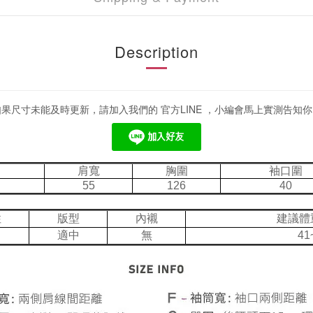
Description
如果尺寸未能及時更新，請加入我們的 官方LINE ，小編會馬上實測告知你
肩寬
胸圍
袖口圍
55
126
40
性
版型
內襯
建議體
適中
無
41