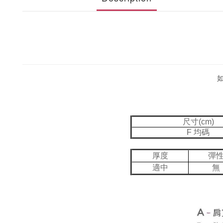
尺寸(cm)
F 均碼
厚度
彈
適中
無