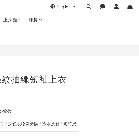
English
上身類
褲裝
BUY NOW
條紋抽繩短袖上衣
 橙灰
 / 深色衣物需分開 / 冷水洗滌 / 短時浸