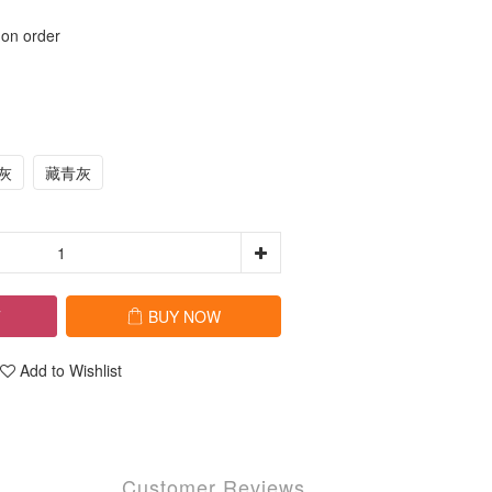
 order
灰
藏青灰
T
BUY NOW
Add to Wishlist
Customer Reviews