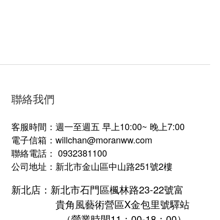
聯絡我們
客服時間：週一至週五 早上10:00~ 晚上7:00
電子信箱：willchan@moranww.com
聯絡電話： 0932381100
公司地址：新北市金山區中山路251號2樓
新北店：新北市石門區楓林路23-22號富
貴角風藝術營區X金包里號驛站
（營業時間11：00-18：00）