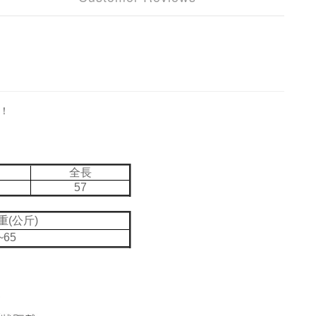
！
全長
57
重(公斤)
~65