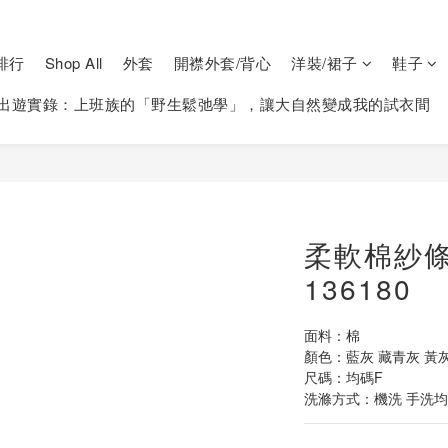
排行
Shop All
外套
開襟外套/背心
洋裝/裙子
鞋子
出遊實錄：上班族的「野生鬆弛學」，讓大自然變成我的試衣間
柔軟棉紗
136180
面料：棉
顏色：藍灰 藏青灰 黃灰
尺碼：均碼F
洗滌方式：機洗 手洗均可