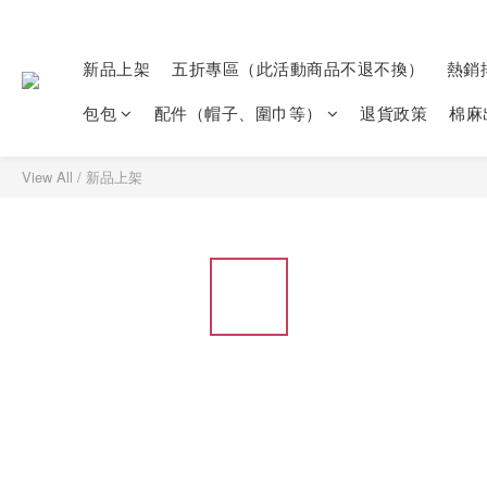
新品上架
五折專區（此活動商品不退不換）
熱銷
包包
配件（帽子、圍巾等）
退貨政策
棉麻
View All
/
新品上架