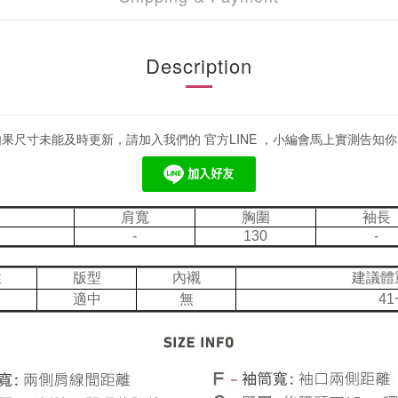
Description
如果尺寸未能及時更新，請加入我們的 官方LINE ，小編會馬上實測告知你
肩寬
胸圍
袖長
-
130
-
性
版型
內襯
建議體
適中
無
41