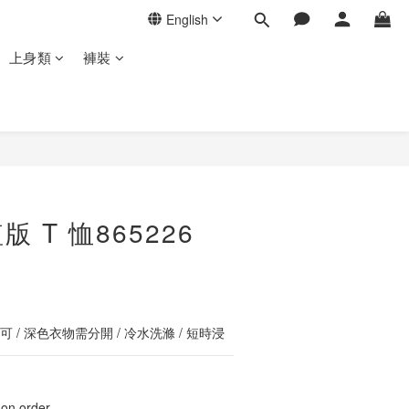
English
上身類
褲裝
BUY NOW
 T 恤865226
 / 深色衣物需分開 / 冷水洗滌 / 短時浸
 order