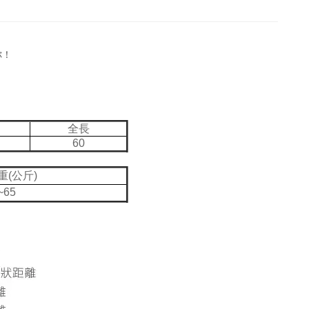
你！
全長
60
重(公斤)
~65