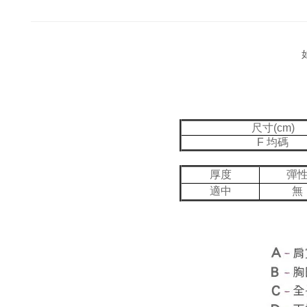
如
尺寸(cm)
F 均碼
厚度
彈
適中
無