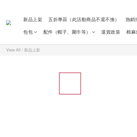
新品上架
五折專區（此活動商品不退不換）
熱銷
包包
配件（帽子、圍巾等）
退貨政策
棉麻
View All
/
新品上架