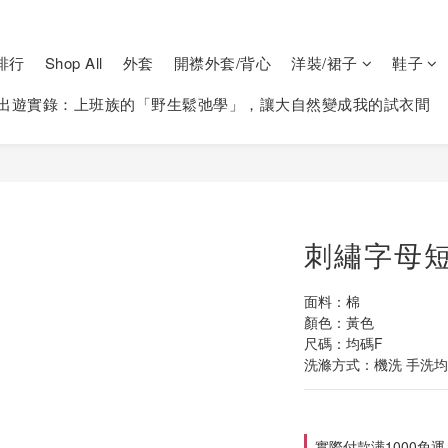
排行
Shop All
外套
開襟外套/背心
洋裝/裙子
鞋子
出遊實錄：上班族的「野生鬆弛學」，讓大自然變成我的試衣間
刺繡字母短版
面料：棉
顏色：黃色
尺碼：均碼F
洗滌方式：機洗 手洗均可
實際付款满1000免運 on