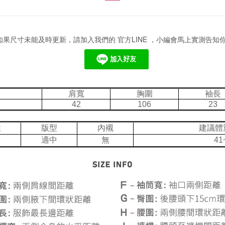
果尺寸未能及時更新，請加入我們的 官方LINE ，小編會馬上實測告知
肩寬
胸圍
袖長
42
106
23
性
版型
內襯
建議體
適中
無
41