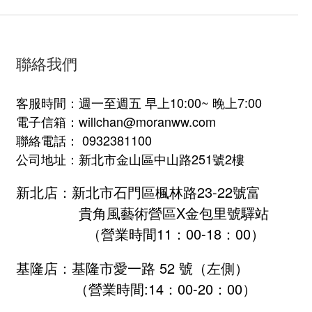
聯絡我們
客服時間：週一至週五 早上10:00~ 晚上7:00
電子信箱：willchan@moranww.com
聯絡電話： 0932381100
公司地址：新北市金山區中山路251號2樓
新北店：新北市石門區楓林路23-22號富
貴角風藝術營區X金包里號驛站
（營業時間11：00-18：00）
基隆店：基隆市愛一路 52 號（左側）
（營業時間:
14：00-20：00
）