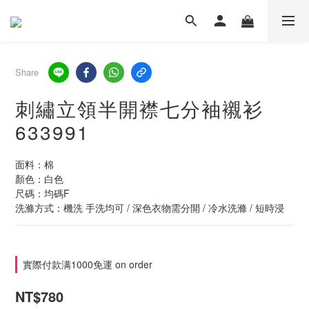
Share
刺繡立領半開襟七分袖襯衫
633991
面料：棉
顏色：白色
尺碼：均碼F
洗滌方式：機洗 手洗均可 / 深色衣物需分開 / 冷水洗滌 / 短時浸
實際付款满1000免運 on order
NT$780