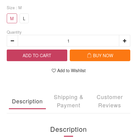
Size
: M
M
L
Quantity
ADD TO CART
BUY NOW
Add to Wishlist
Shipping &
Customer
Description
Payment
Reviews
Description