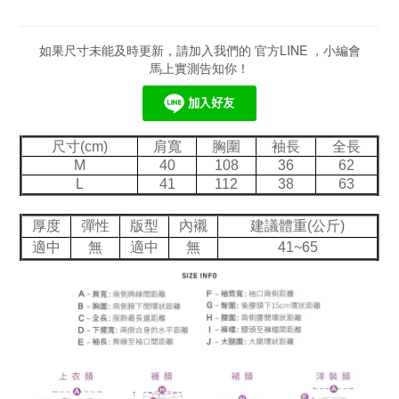
如果尺寸未能及時更新，請加入我們的 官方LINE ，小編會
馬上實測告知你！
尺寸(cm)
肩寬
胸圍
袖長
全長
M
40
108
36
62
L
41
112
38
63
厚度
彈性
版型
內襯
建議體重(公斤)
適中
無
適中
無
41~65