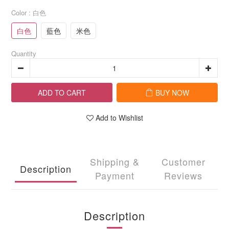
Color
: 白色
白色
藍色
米色
Quantity
ADD TO CART
BUY NOW
Add to Wishlist
Shipping &
Customer
Description
Payment
Reviews
Description