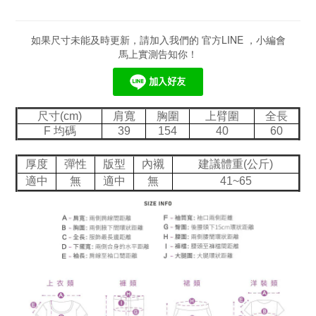
如果尺寸未能及時更新，請加入我們的 官方LINE ，小編會
馬上實測告知你！
尺寸(cm)
肩寬
胸圍
上臂圍
全長
F 均碼
39
154
40
60
厚度
彈性
版型
內襯
建議體重(公斤)
適中
無
適中
無
41~65