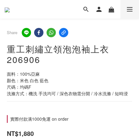
Share
重工刺繡立領泡泡袖上衣
206906
面料：100%亞麻
顏色：米色 白色 藍色
尺碼：均碼F
洗滌方式：機洗 手洗均可 / 深色衣物需分開 / 冷水洗滌 / 短時浸
實際付款满1000免運 on order
NT$1,880