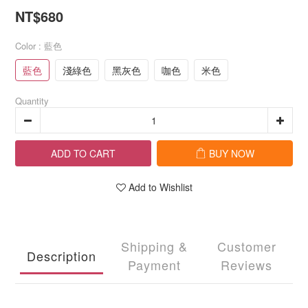
NT$680
Color
: 藍色
藍色
淺綠色
黑灰色
咖色
米色
Quantity
ADD TO CART
BUY NOW
Add to Wishlist
Shipping &
Customer
Description
Payment
Reviews