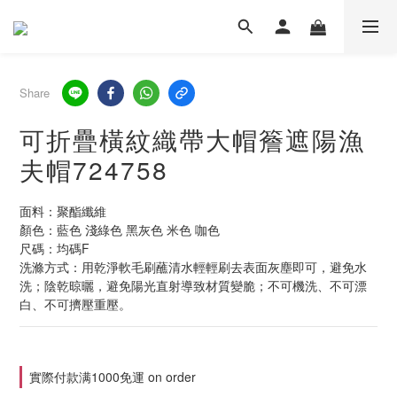
Share
可折疊橫紋織帶大帽簷遮陽漁
夫帽724758
面料：聚酯纖維
顏色：藍色 淺綠色 黑灰色 米色 咖色
尺碼：均碼F
洗滌方式：用乾淨軟毛刷蘸清水輕輕刷去表面灰塵即可，避免水
洗；陰乾晾曬，避免陽光直射導致材質變脆；不可機洗、不可漂
白、不可擠壓重壓。
實際付款满1000免運 on order