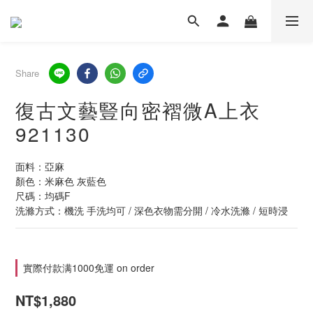
Share
復古文藝豎向密褶微A上衣
921130
面料：亞麻
顏色：米麻色 灰藍色
尺碼：均碼F
洗滌方式：機洗 手洗均可 / 深色衣物需分開 / 冷水洗滌 / 短時浸
實際付款满1000免運 on order
NT$1,880