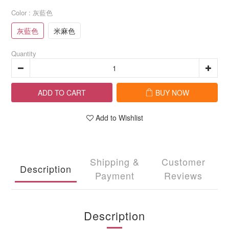
Color
: 灰藍色
灰藍色
米麻色
Quantity
ADD TO CART
BUY NOW
Add to Wishlist
Shipping &
Customer
Description
Payment
Reviews
Description