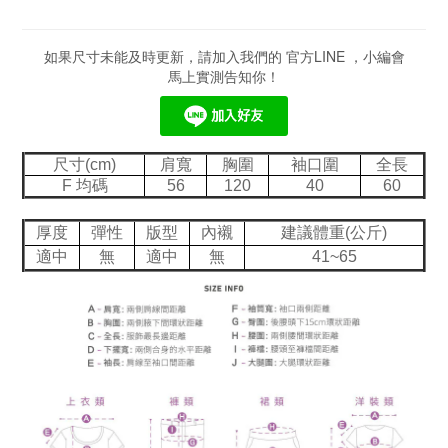
如果尺寸未能及時更新，請加入我們的 官方LINE ，小編會
馬上實測告知你！
尺寸(cm)
肩寬
胸圍
袖口圍
全長
F 均碼
56
120
40
60
厚度
彈性
版型
內襯
建議體重(公斤)
適中
無
適中
無
41~65