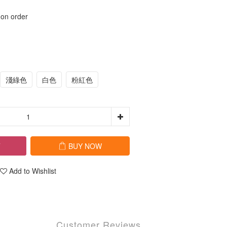
 order
淺綠色
白色
粉紅色
T
BUY NOW
Add to Wishlist
Customer Reviews