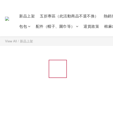
新品上架
五折專區（此活動商品不退不換）
熱銷
包包
配件（帽子、圍巾等）
退貨政策
棉麻
View All
/
新品上架