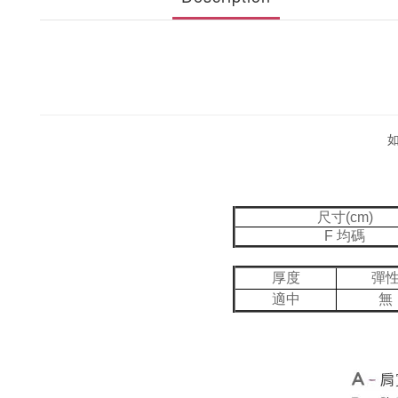
尺寸(cm)
F 均碼
厚度
彈
適中
無