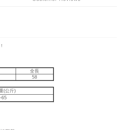
！
全長
58
重(公斤)
~65