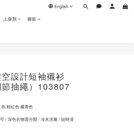
English
上身類
褲裝
BUY NOW
鏤空設計短袖襯衫
節抽繩）103807
紅色 粉紅色 藏青色
 / 深色衣物需分開 / 冷水洗滌 / 短時浸