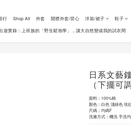
排行
Shop All
外套
開襟外套/背心
洋裝/裙子
鞋子
出遊實錄：上班族的「野生鬆弛學」，讓大自然變成我的試衣間
日系文藝
（下擺可調
面料：100%棉
顏色：白色 淺綠色 玫
尺碼：均碼F
洗滌方式：機洗 手洗均可