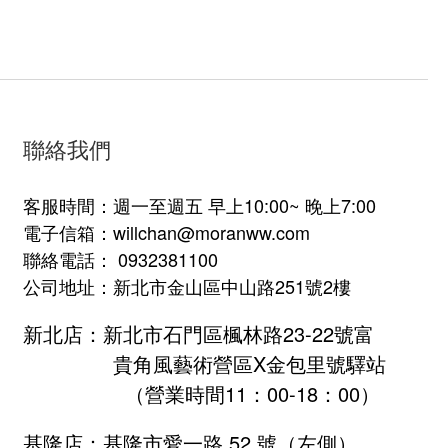
聯絡我們
客服時間：週一至週五 早上10:00~ 晚上7:00
電子信箱：willchan@moranww.com
聯絡電話： 0932381100
公司地址：新北市金山區中山路251號2樓
新北店：新北市石門區楓林路23-22號富
貴角風藝術營區X金包里號驛站
（營業時間11：00-18：00）
基隆店：基隆市愛一路 52 號（左側）