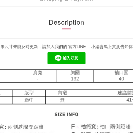
Description
如果尺寸未能及時更新，請加入我們的 官方LINE ，小編會馬上實測告知你
肩寬
胸圍
袖口圍
-
132
40
性
版型
內襯
建議體
適中
無
41