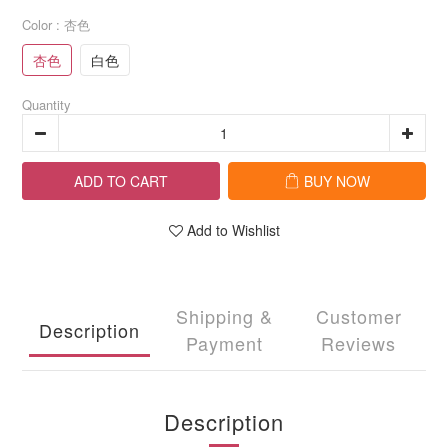
Color
: 杏色
杏色
白色
Quantity
ADD TO CART
BUY NOW
Add to Wishlist
Shipping &
Customer
Description
Payment
Reviews
Description