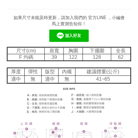
如果尺寸未能及時更新，請加入我們的 官方LINE ，小編會
馬上實測告知你！
尺寸(cm)
肩寬
胸圍
下擺圍
全長
F 均碼
39
122
128
62
厚度
彈性
版型
內襯
建議體重(公斤)
適中
無
適中
無
41~65