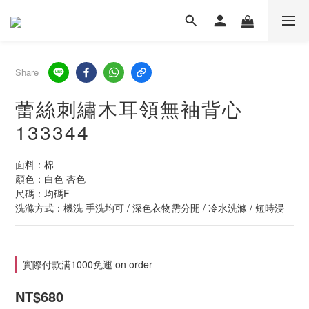
Share
蕾絲刺繡木耳領無袖背心
133344
面料：棉
顏色：白色 杏色
尺碼：均碼F
洗滌方式：機洗 手洗均可 / 深色衣物需分開 / 冷水洗滌 / 短時浸
實際付款满1000免運 on order
NT$680