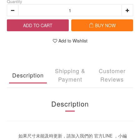
Quantity
ADD TO CART
BUY NOW
Add to Wishlist
Shipping &
Customer
Description
Payment
Reviews
Description
如果尺寸未能及時更新，請加入我們的 官方LINE ，小編