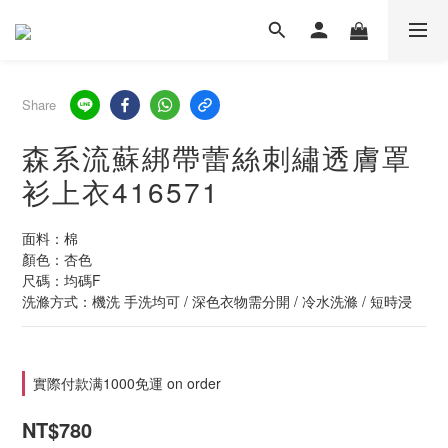
Share
森系流蘇綁帶蕾絲刺繡透膚罩
衫上衣416571
面料：棉
顏色：杏色
尺碼：均碼F
洗滌方式：機洗 手洗均可 / 深色衣物需分開 / 冷水洗滌 / 短時浸
實際付款满1000免運 on order
NT$780