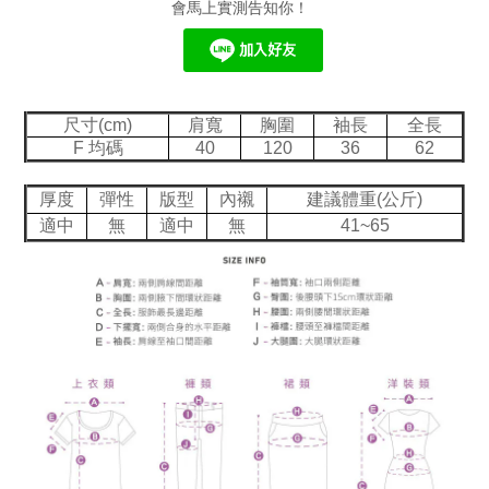
會馬上實測告知你！
尺寸(cm)
肩寬
胸圍
袖長
全長
F 均碼
40
120
36
62
厚度
彈性
版型
內襯
建議體重(公斤)
適中
無
適中
無
41~65