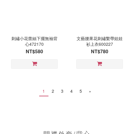
刺繡小花蕾絲下擺無袖背
文藝腰果花刺繡繫帶娃娃
心472170
衫上衣600227
NT$580
NT$780
1
2
3
4
5
»
開襟外套/背心