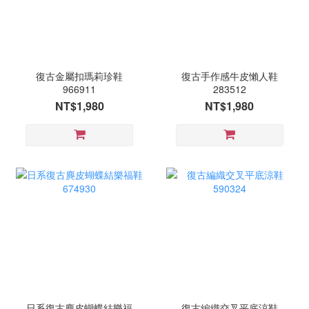
復古金屬扣瑪莉珍鞋
復古手作感牛皮懶人鞋
966911
283512
NT$1,980
NT$1,980
日系復古麂皮蝴蝶結樂福
復古編織交叉平底涼鞋