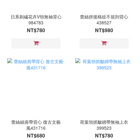
日系刺繡花卉V領無袖背心
蕾絲拼接格紋不規則背心
984783
438527
NT$780
NT$980
蕾絲細肩帶背心 復古文藝
荷葉領抓皺綁帶無袖上衣
風431716
399523
NT$680
NT$780