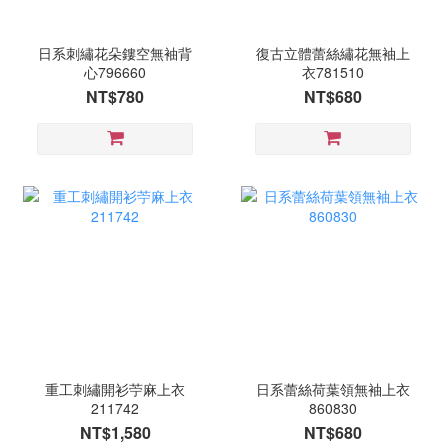
日系刺繡花朵鏤空無袖背
復古立體蕾絲繡花無袖上
心796660
衣781510
NT$780
NT$680
重工刺繡開衫苧麻上衣
日系蕾絲荷葉領無袖上衣
211742
860830
NT$1,580
NT$680