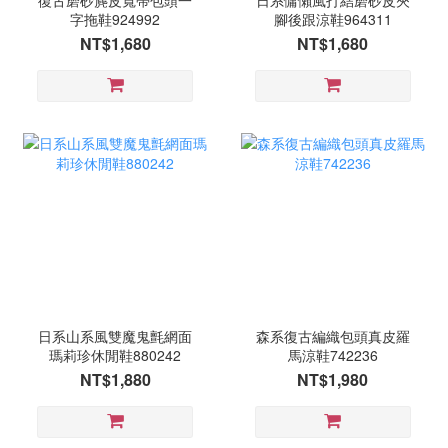
復古磨砂麂皮寬帶包頭一
日系慵懶風打結磨砂皮夾
字拖鞋924992
腳後跟涼鞋964311
NT$1,680
NT$1,680
日系山系風雙魔鬼氈網面
森系復古編織包頭真皮羅
瑪莉珍休閒鞋880242
馬涼鞋742236
NT$1,880
NT$1,980