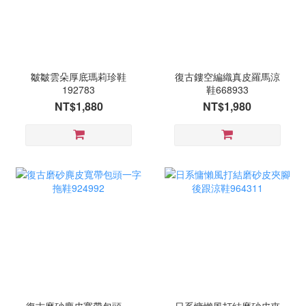
皺皺雲朵厚底瑪莉珍鞋
復古鏤空編織真皮羅馬涼
192783
鞋668933
NT$1,880
NT$1,980