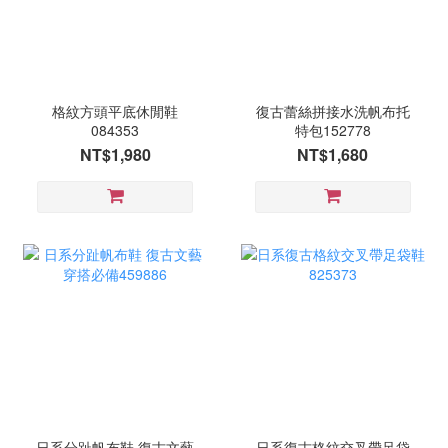
格紋方頭平底休閒鞋
復古蕾絲拼接水洗帆布托
084353
特包152778
NT$1,980
NT$1,680
日系分趾帆布鞋 復古文藝
日系復古格紋交叉帶足袋