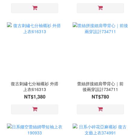
復古刺繡七分袖襯衫 外搭
蕾絲拼接細肩帶背心｜前
上衣616313
後兩穿設計734711
NT$1,380
NT$780