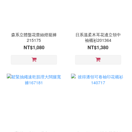
森系立體盤花蕾絲燈籠褲
日系溫柔木耳花邊立領中
215175
袖襯衫201364
NT$1,080
NT$1,380