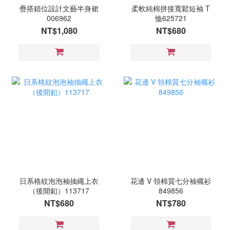
疊搭錯位設計文藝半身裙
柔軟純棉拼接寬鬆短袖 T
006962
恤625721
NT$1,080
NT$680
日系格紋泡泡袖抽繩上衣
花邊 V 領棉質七分袖襯衫
（後開釦）113717
849856
NT$680
NT$780