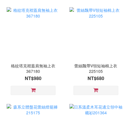
格紋塔克褶蓋肩無袖上衣
蕾絲飄帶V領短袖棉上衣
367180
225105
NT$980
NT$680