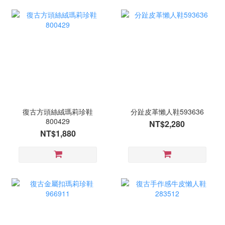
復古方頭絲絨瑪莉珍鞋
分趾皮革懶人鞋593636
800429
NT$2,280
NT$1,880