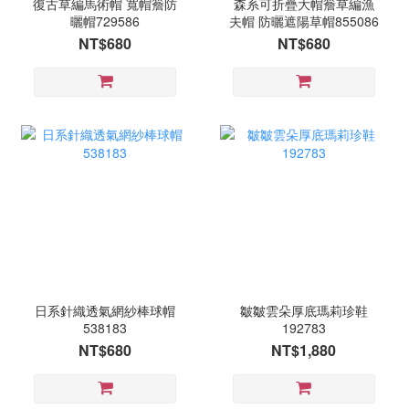
復古草編馬術帽 寬帽簷防
森系可折疊大帽簷草編漁
曬帽729586
夫帽 防曬遮陽草帽855086
NT$680
NT$680
日系針織透氣網紗棒球帽
皺皺雲朵厚底瑪莉珍鞋
538183
192783
NT$680
NT$1,880