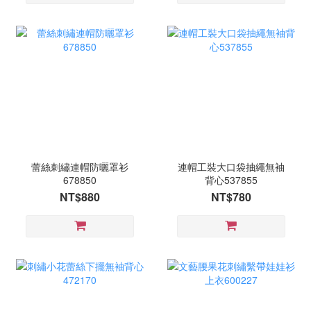
蕾絲刺繡連帽防曬罩衫
連帽工裝大口袋抽繩無袖
678850
背心537855
NT$880
NT$780