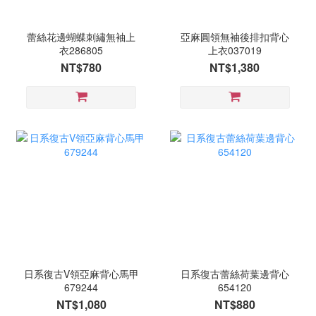
蕾絲花邊蝴蝶刺繡無袖上
亞麻圓領無袖後排扣背心
衣286805
上衣037019
NT$780
NT$1,380
日系復古V領亞麻背心馬甲
日系復古蕾絲荷葉邊背心
679244
654120
NT$1,080
NT$880