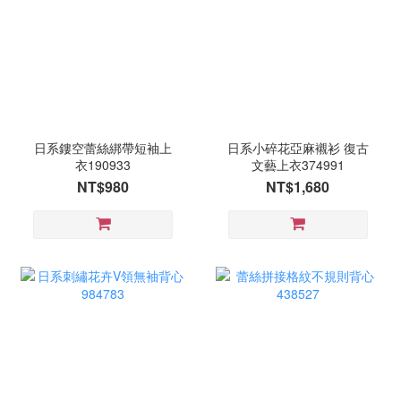
日系鏤空蕾絲綁帶短袖上
日系小碎花亞麻襯衫 復古
衣190933
文藝上衣374991
NT$980
NT$1,680