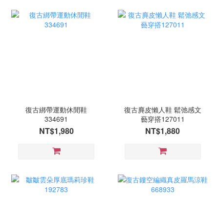
復古綁帶運動休閒鞋
復古麂皮懶人鞋 鬆弛感文
334691
藝穿搭127011
NT$1,980
NT$1,880