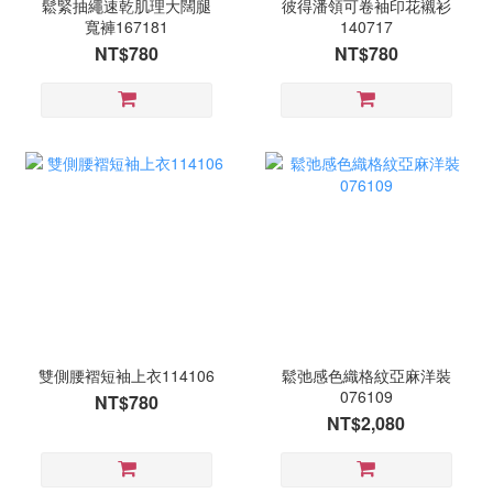
鬆緊抽繩速乾肌理大闊腿
彼得潘領可卷袖印花襯衫
寬褲167181
140717
NT$780
NT$780
雙側腰褶短袖上衣114106
鬆弛感色織格紋亞麻洋裝
076109
NT$780
NT$2,080