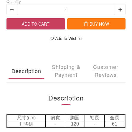
Quantity
ADD TO CART
BUY NOW
Add to Wishlist
Shipping &
Customer
Description
Payment
Reviews
Description
尺寸(cm)
肩寬
胸圍
袖長
全長
F 均碼
-
120
-
61