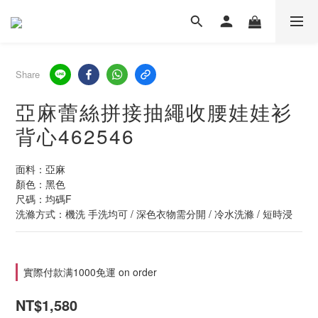
Share
亞麻蕾絲拼接抽繩收腰娃娃衫
背心462546
面料：亞麻
顏色：黑色
尺碼：均碼F
洗滌方式：機洗 手洗均可 / 深色衣物需分開 / 冷水洗滌 / 短時浸
實際付款满1000免運 on order
NT$1,580