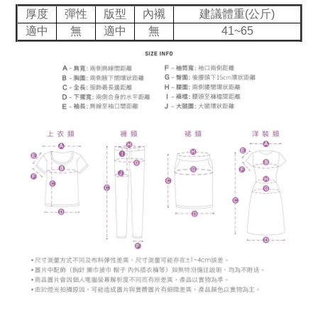
厚度
彈性
版型
內襯
建議體重(公斤)
適中
無
適中
無
41~65