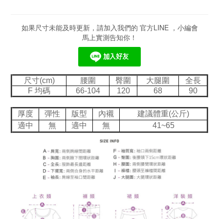
如果尺寸未能及時更新，請加入我們的 官方LINE ，小編會
馬上實測告知你！
尺寸(cm)
腰圍
臀圍
大腿圍
全長
F 均碼
66-104
120
68
90
厚度
彈性
版型
內襯
建議體重(公斤)
適中
無
適中
無
41~65