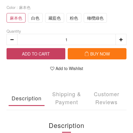
Color
: 麻本色
麻本色
白色
藏藍色
粉色
橄欖綠色
Quantity
ADD TO CART
BUY NOW
Add to Wishlist
Shipping &
Customer
Description
Payment
Reviews
Description