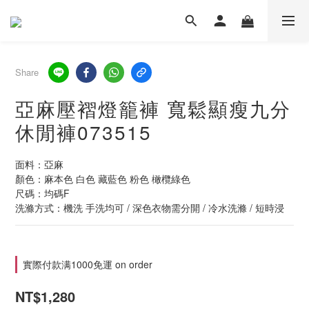
Share
亞麻壓褶燈籠褲 寬鬆顯瘦九分
休閒褲073515
面料：亞麻
顏色：麻本色 白色 藏藍色 粉色 橄欖綠色
尺碼：均碼F
洗滌方式：機洗 手洗均可 / 深色衣物需分開 / 冷水洗滌 / 短時浸
實際付款满1000免運 on order
NT$1,280