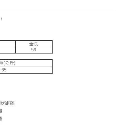
！
全長
59
重(公斤)
~65