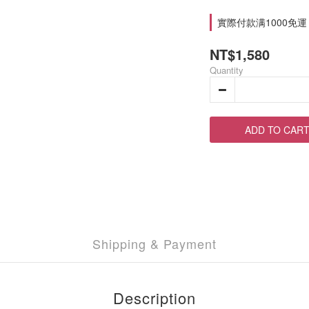
實際付款满1000免運 on
NT$1,580
Quantity
ADD TO CAR
Shipping & Payment
Description