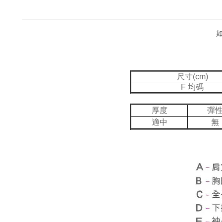
尺寸(cm)
F 均碼
厚度
彈
適中
無