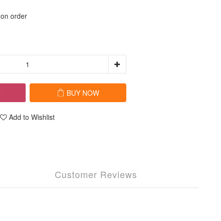
 order
T
BUY NOW
Add to Wishlist
Customer Reviews