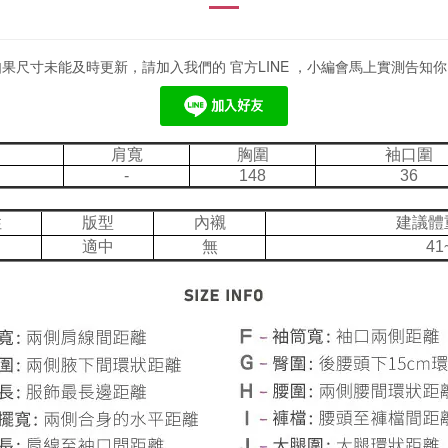
如果尺寸未能及時更新，請加入我們的 官方LINE ，小編會馬上實測告知你
肩寬
胸圍
袖口圍
-
148
36
性
版型
內襯
建議體
適中
無
41