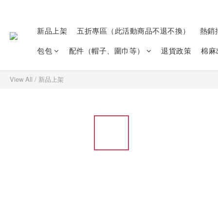
新品上架
五折專區（此活動商品不退不換）
熱銷
包包
配件（帽子、圍巾等）
退貨政策
棉麻
View All
/
新品上架