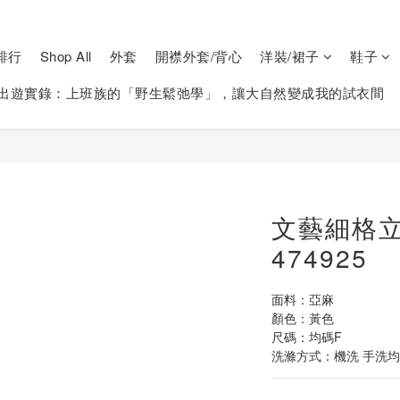
排行
Shop All
外套
開襟外套/背心
洋裝/裙子
鞋子
出遊實錄：上班族的「野生鬆弛學」，讓大自然變成我的試衣間
文藝細格
474925
面料：亞麻
顏色：黃色
尺碼：均碼F
洗滌方式：機洗 手洗均可