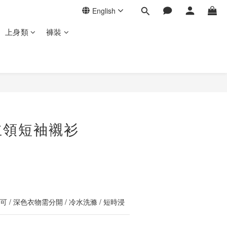
English
上身類
褲裝
BUY NOW
立領短袖襯衫
 / 深色衣物需分開 / 冷水洗滌 / 短時浸