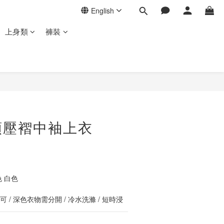
English
上身類
褲裝
BUY NOW
領壓褶中袖上衣
 白色
 / 深色衣物需分開 / 冷水洗滌 / 短時浸