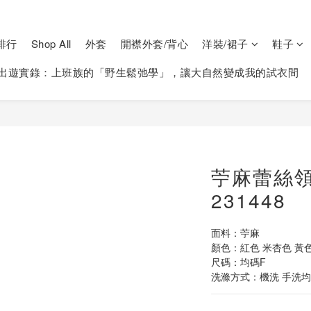
排行
Shop All
外套
開襟外套/背心
洋裝/裙子
鞋子
出遊實錄：上班族的「野生鬆弛學」，讓大自然變成我的試衣間
苧麻蕾絲
231448
面料：苧麻
顏色：紅色 米杏色 黃色
尺碼：均碼F
洗滌方式：機洗 手洗均可