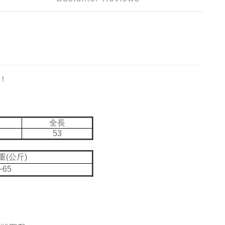
！
全長
53
重(公斤)
~65