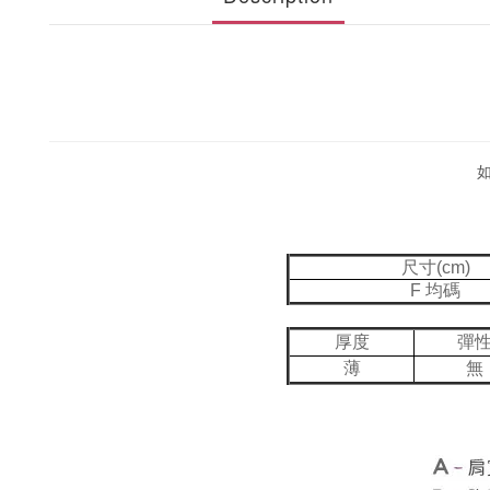
尺寸(cm)
F 均碼
厚度
彈
薄
無