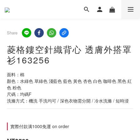
Share
菱格鏤空針織背心 透膚外搭罩
衫163256
面料：棉
顏色：水綠色 草綠色 淺藍色 藍色 黃色 杏色 白色 咖啡色 黑色 紅
色 粉色
尺碼：均碼F
洗滌方式：機洗 手洗均可 / 深色衣物需分開 / 冷水洗滌 / 短時浸
實際付款满1000免運 on order