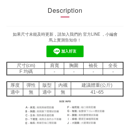
Description
如果尺寸未能及時更新，請加入我們的 官方LINE ，小編會
馬上實測告知你！
尺寸(cm)
肩寬
胸圍
袖長
全長
F 均碼
-
-
-
-
厚度
彈性
版型
內襯
建議體重(公斤)
適中
無
適中
無
41~65