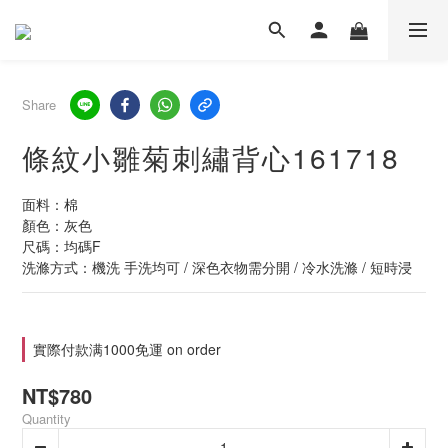
Share
條紋小雛菊刺繡背心161718
面料：棉
顏色：灰色
尺碼：均碼F
洗滌方式：機洗 手洗均可 / 深色衣物需分開 / 冷水洗滌 / 短時浸
實際付款满1000免運 on order
NT$780
Quantity