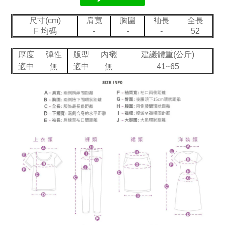
尺寸(cm)
肩寬
胸圍
袖長
全長
F 均碼
-
-
-
52
厚度
彈性
版型
內襯
建議體重(公斤)
適中
無
適中
無
41~65