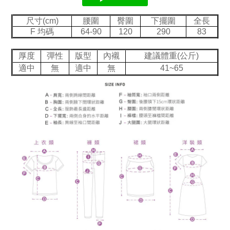
尺寸(cm)
腰圍
臀圍
下擺圍
全長
F 均碼
64-90
120
290
83
厚度
彈性
版型
內襯
建議體重(公斤)
適中
無
適中
無
41~65