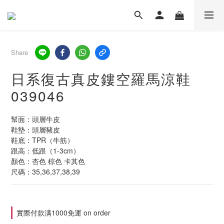
Share
日系復古真皮鏤空羅馬涼鞋
039046
幫面：頭層牛皮
鞋墊：頭層豬皮
鞋底：TPR（牛筋）
跟高：低跟（1-3cm）
顏色：杏色 棕色 卡其色
尺碼：35,36,37,38,39
實際付款满1000免運 on order