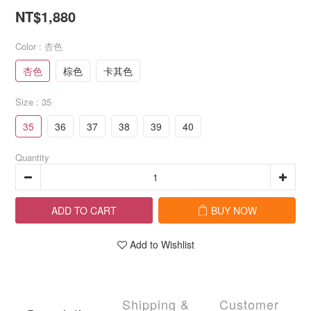
NT$1,880
Color
: 杏色
杏色
棕色
卡其色
Size
: 35
35
36
37
38
39
40
Quantity
ADD TO CART
BUY NOW
Add to Wishlist
Shipping &
Customer