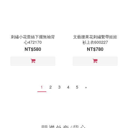
刺繡小花蕾絲下擺無袖背
文藝腰果花刺繡繫帶娃娃
心472170
衫上衣600227
NT$580
NT$780
1
2
3
4
5
»
開襟外套/背心