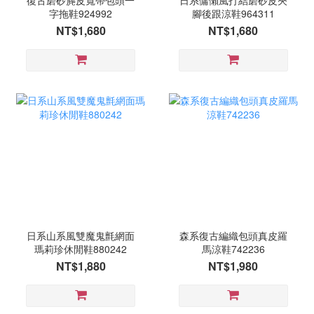
復古磨砂麂皮寬帶包頭一
日系慵懶風打結磨砂皮夾
字拖鞋924992
腳後跟涼鞋964311
NT$1,680
NT$1,680
日系山系風雙魔鬼氈網面
森系復古編織包頭真皮羅
瑪莉珍休閒鞋880242
馬涼鞋742236
NT$1,880
NT$1,980