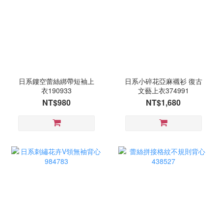
日系鏤空蕾絲綁帶短袖上
日系小碎花亞麻襯衫 復古
衣190933
文藝上衣374991
NT$980
NT$1,680