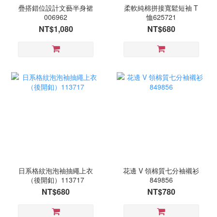
疊搭錯位設計文藝半身裙
柔軟純棉拼接寬鬆短袖 T
006962
恤625721
NT$1,080
NT$680
日系格紋泡泡袖抽繩上衣
花邊 V 領棉質七分袖襯衫
（後開釦）113717
849856
NT$680
NT$780