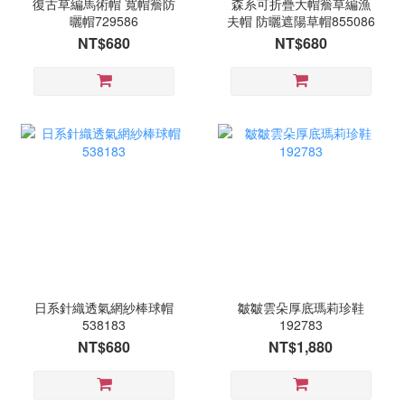
復古草編馬術帽 寬帽簷防
森系可折疊大帽簷草編漁
曬帽729586
夫帽 防曬遮陽草帽855086
NT$680
NT$680
日系針織透氣網紗棒球帽
皺皺雲朵厚底瑪莉珍鞋
538183
192783
NT$680
NT$1,880