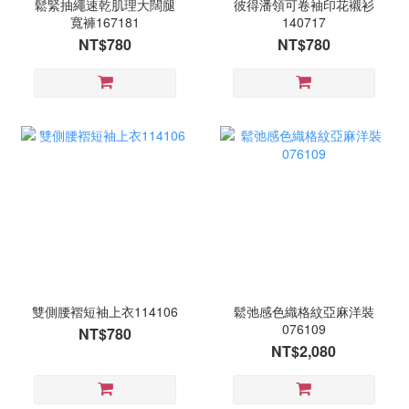
鬆緊抽繩速乾肌理大闊腿
彼得潘領可卷袖印花襯衫
寬褲167181
140717
NT$780
NT$780
雙側腰褶短袖上衣114106
鬆弛感色織格紋亞麻洋裝
076109
NT$780
NT$2,080