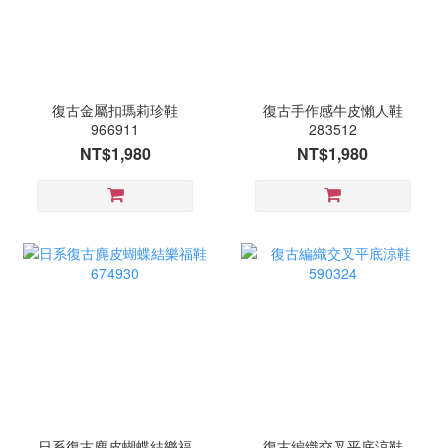
復古金屬扣瑪莉珍鞋
復古手作感牛皮懶人鞋
966911
283512
NT$1,980
NT$1,980
日系復古麂皮蝴蝶結樂福
復古編織交叉平底涼鞋