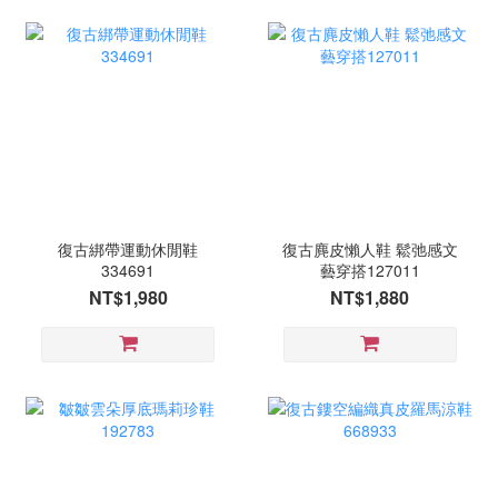
復古綁帶運動休閒鞋
復古麂皮懶人鞋 鬆弛感文
334691
藝穿搭127011
NT$1,980
NT$1,880