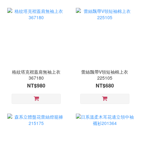
格紋塔克褶蓋肩無袖上衣
蕾絲飄帶V領短袖棉上衣
367180
225105
NT$980
NT$680