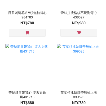
日系刺繡花卉V領無袖背心
蕾絲拼接格紋不規則背心
984783
438527
NT$780
NT$980
蕾絲細肩帶背心 復古文藝
荷葉領抓皺綁帶無袖上衣
風431716
399523
NT$680
NT$780