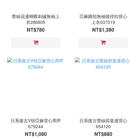
蕾絲花邊蝴蝶刺繡無袖上
亞麻圓領無袖後排扣背心
衣286805
上衣037019
NT$780
NT$1,380
日系復古V領亞麻背心馬甲
日系復古蕾絲荷葉邊背心
679244
654120
NT$1,080
NT$880