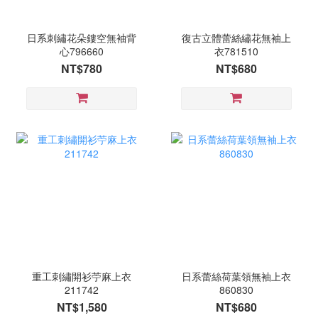
日系刺繡花朵鏤空無袖背
復古立體蕾絲繡花無袖上
心796660
衣781510
NT$780
NT$680
重工刺繡開衫苧麻上衣
日系蕾絲荷葉領無袖上衣
211742
860830
NT$1,580
NT$680