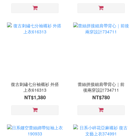
復古刺繡七分袖襯衫 外搭
蕾絲拼接細肩帶背心｜前
上衣616313
後兩穿設計734711
NT$1,380
NT$780