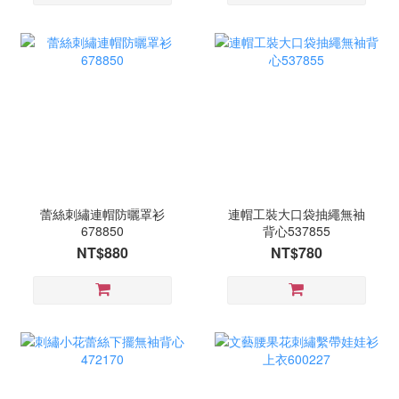
蕾絲刺繡連帽防曬罩衫
連帽工裝大口袋抽繩無袖
678850
背心537855
NT$880
NT$780