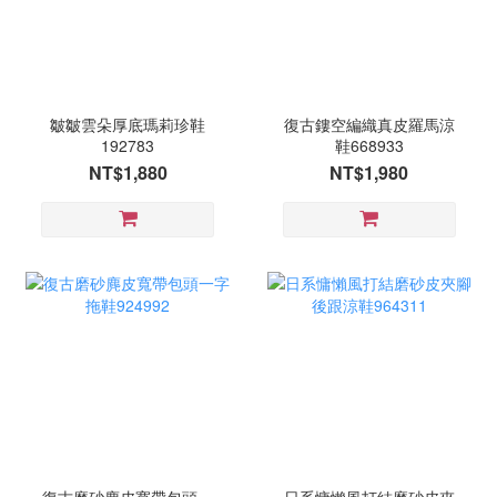
皺皺雲朵厚底瑪莉珍鞋
復古鏤空編織真皮羅馬涼
192783
鞋668933
NT$1,880
NT$1,980