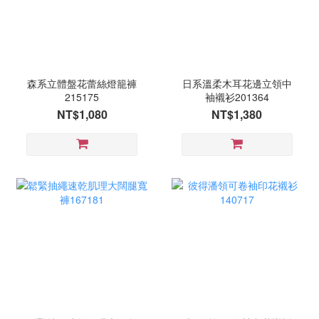
森系立體盤花蕾絲燈籠褲
日系溫柔木耳花邊立領中
215175
袖襯衫201364
NT$1,080
NT$1,380