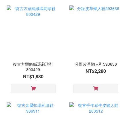
復古方頭絲絨瑪莉珍鞋
分趾皮革懶人鞋593636
800429
NT$2,280
NT$1,880