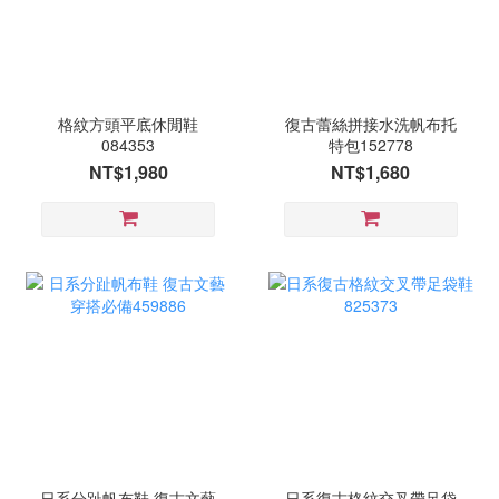
格紋方頭平底休閒鞋
復古蕾絲拼接水洗帆布托
084353
特包152778
NT$1,980
NT$1,680
日系分趾帆布鞋 復古文藝
日系復古格紋交叉帶足袋