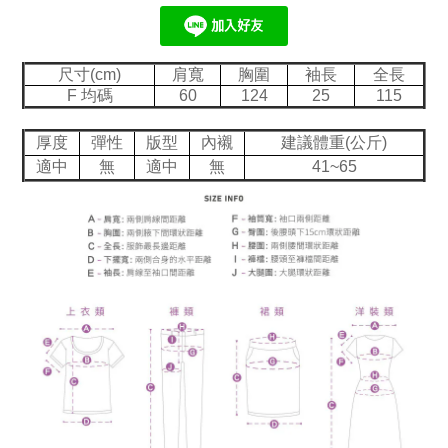
尺寸(cm)
肩寬
胸圍
袖長
全長
F 均碼
60
124
25
115
厚度
彈性
版型
內襯
建議體重(公斤)
適中
無
適中
無
41~65