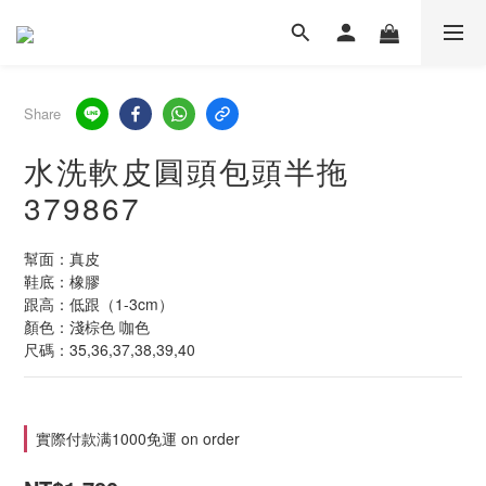
Share
水洗軟皮圓頭包頭半拖
379867
幫面：真皮
鞋底：橡膠
跟高：低跟（1-3cm）
顏色：淺棕色 咖色
尺碼：35,36,37,38,39,40
實際付款满1000免運 on order