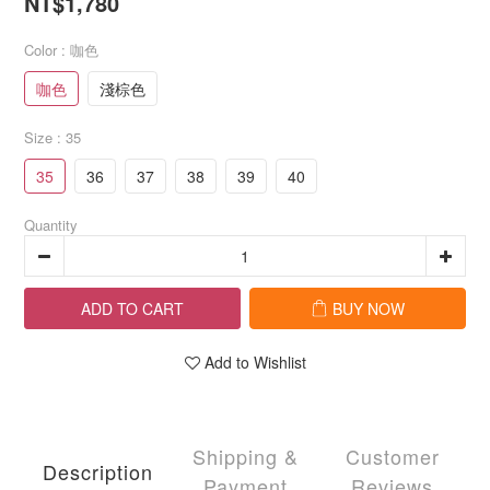
NT$1,780
Color
: 咖色
咖色
淺棕色
Size
: 35
35
36
37
38
39
40
Quantity
ADD TO CART
BUY NOW
Add to Wishlist
Shipping &
Customer
Description
Payment
Reviews