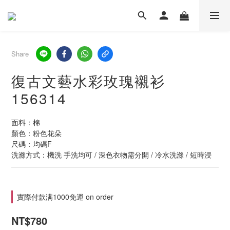
Share
復古文藝水彩玫瑰襯衫
156314
面料：棉
顏色：粉色花朵
尺碼：均碼F
洗滌方式：機洗 手洗均可 / 深色衣物需分開 / 冷水洗滌 / 短時浸
實際付款满1000免運 on order
NT$780