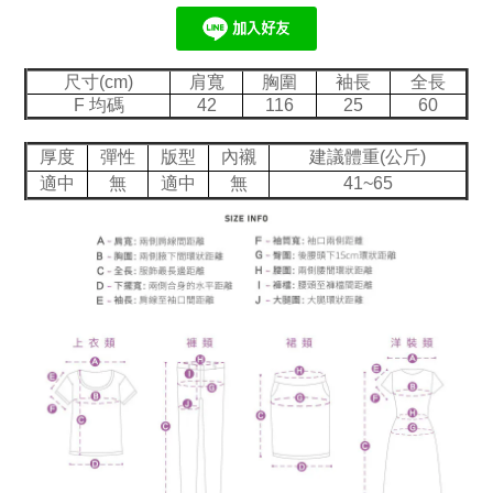
尺寸(cm)
肩寬
胸圍
袖長
全長
F 均碼
42
116
25
60
厚度
彈性
版型
內襯
建議體重(公斤)
適中
無
適中
無
41~65