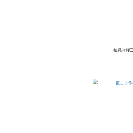
抽繩收腰工