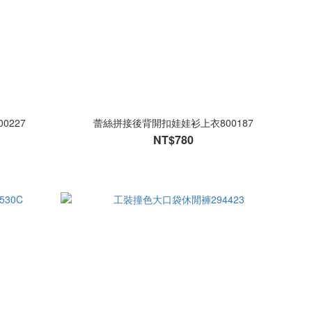
227
蕾絲拼接後背開扣娃娃衫上衣800187
NT$780