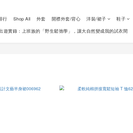
排行
Shop All
外套
開襟外套/背心
洋裝/裙子
鞋子
出遊實錄：上班族的「野生鬆弛學」，讓大自然變成我的試衣間