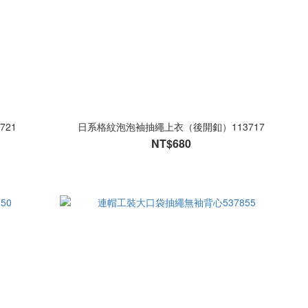
721
日系格紋泡泡袖抽繩上衣（後開釦）113717
NT$680