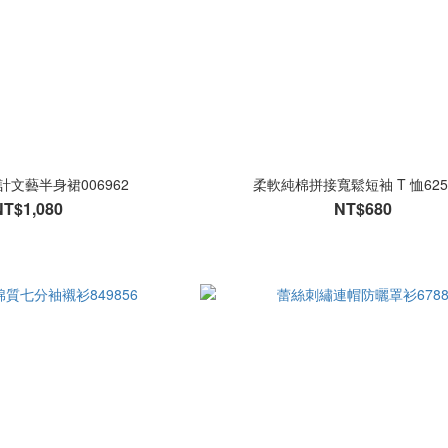
文藝半身裙006962
柔軟純棉拼接寬鬆短袖 T 恤625
NT$1,080
NT$680