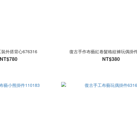
裝外搭背心676316
復古手作布藝紅卷髮格紋褲玩偶掛件9
NT$780
NT$380