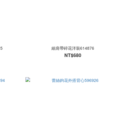
5
細肩帶碎花洋裝614876
NT$680