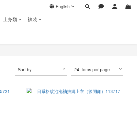
English
上身類
褲裝
Sort by
24 Items per page