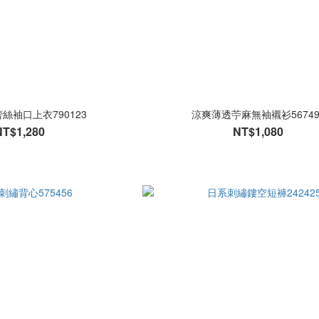
絲袖口上衣790123
涼爽薄透苧麻無袖襯衫56749
NT$1,280
NT$1,080