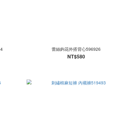
4
蕾絲鉤花外搭背心596926
NT$580