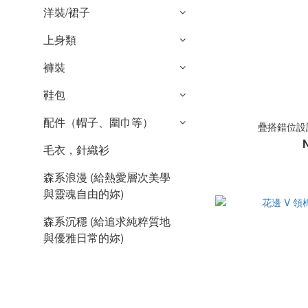
洋裝/裙子
上身類
褲裝
鞋包
配件（帽子、圍巾等）
疊搭錯位設計
毛衣，針織衫
森系浪漫 (給熱愛層次美學
與靈魂自由的妳)
森系沉穩 (給追求純粹質地
與優雅日常的妳)