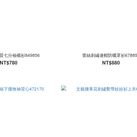
棉質七分袖襯衫849856
蕾絲刺繡連帽防曬罩衫67885
NT$780
NT$880