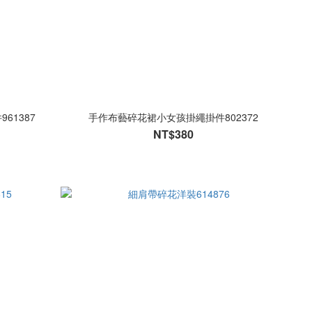
61387
手作布藝碎花裙小女孩掛繩掛件802372
NT$380