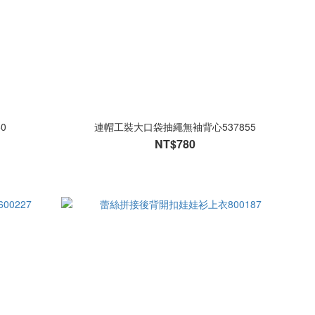
0
連帽工裝大口袋抽繩無袖背心537855
NT$780