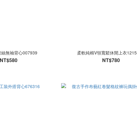
絲無袖背心007939
柔軟純棉V領寬鬆休閒上衣1215
NT$580
NT$780