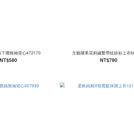
下擺無袖背心472170
文藝腰果花刺繡繫帶娃娃衫上衣600
NT$580
NT$780