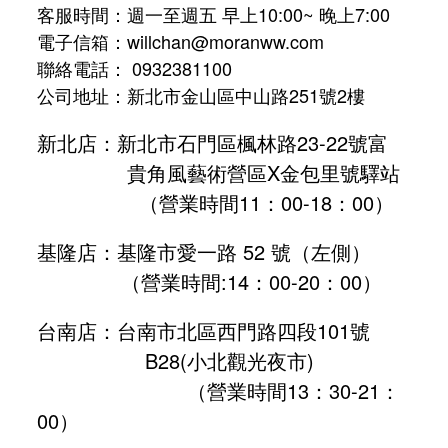
客服時間：週一至週五 早上10:00~ 晚上7:00
電子信箱：willchan@moranww.com
聯絡電話： 0932381100
公司地址：新北市金山區中山路251號2樓
新北店：新北市石門區楓林路23-22號富
貴角風藝術營區X金包里號驛站
（營業時間11：00-18：00）
基隆店：基隆市愛一路 52 號（左側）
（營業時間:
14：00-20：00
）
台南店：台南市北區西門路四段101號
B28
(小北觀光夜市)
（營業時間13：30-21：
00）