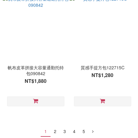
帆布皮革拼接大容量通勤托特
質感手提方包122715C
包090842
NT$1,280
NT$1,880
1
2
3
4
5